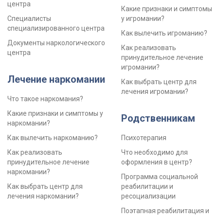
центра
Какие признаки и симптомы
Специалисты
у игромании?
специализированного центра
Как вылечить игроманию?
Документы наркологического
Как реализовать
центра
принудительное лечение
игромании?
Лечение наркомании
Как выбрать центр для
лечения игромании?
Что такое наркомания?
Какие признаки и симптомы у
Родственникам
наркомании?
Как вылечить наркоманию?
Психотерапия
Как реализовать
Что необходимо для
принудительное лечение
оформления в центр?
наркомании?
Программа социальной
Как выбрать центр для
реабилитации и
лечения наркомании?
ресоциализации
Поэтапная реабилитация и