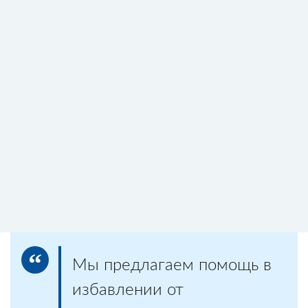
и выполняются на высоком уровне качества
и при этом – по доступной цене
сть нашего центра реабилитации зависимых
цирована и реализуется в соответствии с
национальным стандартом РФ
Мы предлагаем помощь в
избавлении от