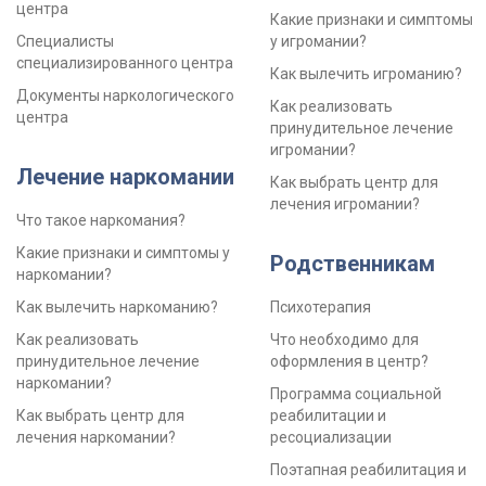
центра
Какие признаки и симптомы
Специалисты
у игромании?
специализированного центра
Как вылечить игроманию?
Документы наркологического
Как реализовать
центра
принудительное лечение
игромании?
Лечение наркомании
Как выбрать центр для
лечения игромании?
Что такое наркомания?
Какие признаки и симптомы у
Родственникам
наркомании?
Как вылечить наркоманию?
Психотерапия
Как реализовать
Что необходимо для
принудительное лечение
оформления в центр?
наркомании?
Программа социальной
Как выбрать центр для
реабилитации и
лечения наркомании?
ресоциализации
Поэтапная реабилитация и