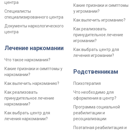
центра
Какие признаки и симптомы
Специалисты
у игромании?
специализированного центра
Как вылечить игроманию?
Документы наркологического
Как реализовать
центра
принудительное лечение
игромании?
Лечение наркомании
Как выбрать центр для
лечения игромании?
Что такое наркомания?
Какие признаки и симптомы у
Родственникам
наркомании?
Как вылечить наркоманию?
Психотерапия
Как реализовать
Что необходимо для
принудительное лечение
оформления в центр?
наркомании?
Программа социальной
Как выбрать центр для
реабилитации и
лечения наркомании?
ресоциализации
Поэтапная реабилитация и