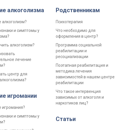
ие алкоголизма
Родственникам
е алкоголизм?
Психотерапия
изнаки и симптомы у
Что необходимо для
изма?
оформления в центр?
чить алкоголизм?
Программа социальной
реабилитации и
изовать
ресоциализации
тельное лечение
ии?
Поэтапная реабилитация и
методика лечения
ать центр для
зависимостей в нашем центре
алкоголизма?
реабилитации
Что такое интервенция
ие игромании
зависимых от алкоголя и
наркотиков лиц?
е игромания?
изнаки и симптомы у
Статьи
ии?