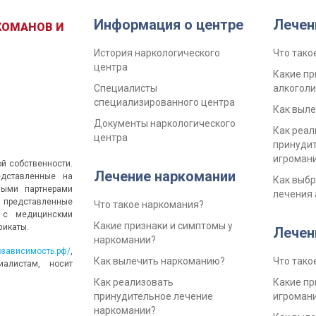
Информация о центре
Лечен
КОМАНОВ И
История наркологического
Что тако
центра
Какие пр
Специалисты
алкогол
специализированного центра
Как выле
Документы наркологического
Как реал
центра
принуди
игроман
ой собственности.
Лечение наркомании
едставленные на
Как выбр
ными партнерами
лечения 
т представленные
Что такое наркомания?
е с медицинскми
Какие признаки и симптомы у
фикаты.
Лечен
наркомании?
розависимость.рф/
,
Как вылечить наркоманию?
Что тако
алистам, носит
Как реализовать
Какие пр
принудительное лечение
игроман
наркомании?