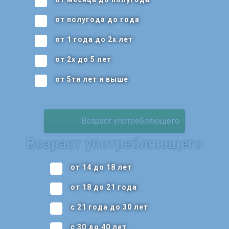
от полугода до года
от 1 года до 2х лет
от 2х до 5 лет
от 5ти лет и выше
Возраст употребляющего
Возраст употребляющего
от 14 до 18 лет
от 18 до 21 года
с 21 года до 30 лет
с 30 до 40 лет