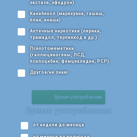
экстази, эфедрон)
Канабинол (марихуана, гашиш,
план, анаша)
Аптечные наркотики (лирика,
трамадол, терпинкод и др.)
Психотомеметики
(галлюциногены, ЛСД,
псилоцибин, фемциклидин, РСР)
Другое/не знаю
Время употребления
Время употребления
от недели до месяца
от месяца до полугода