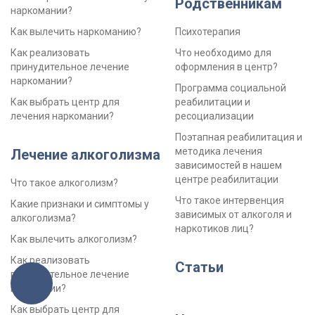
Родственникам
наркомании?
Как вылечить наркоманию?
Психотерапия
Как реализовать
Что необходимо для
принудительное лечение
оформления в центр?
наркомании?
Программа социальной
Как выбрать центр для
реабилитации и
лечения наркомании?
ресоциализации
Поэтапная реабилитация и
методика лечения
Лечение алкоголизма
зависимостей в нашем
центре реабилитации
Что такое алкоголизм?
Что такое интервенция
Какие признаки и симптомы у
зависимых от алкоголя и
алкоголизма?
наркотиков лиц?
Как вылечить алкоголизм?
Как реализовать
Статьи
принудительное лечение
игромании?
Как выбрать центр для