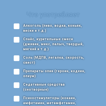
Что употребляет
Алкоголь (пиво, водка, коньяк,
виски и т.д.)
Спайс, курительные смеси
(дживик, микс, палыч, твердый,
мягкий и т.д.)
Соль (МДПВ, легалка, скорость,
свист)
Препараты опия (героин, кодеин,
опиум)
Седативные средства
(снотворные)
Психостимуляторы (кокаин,
амфетамин, метамфетамин,