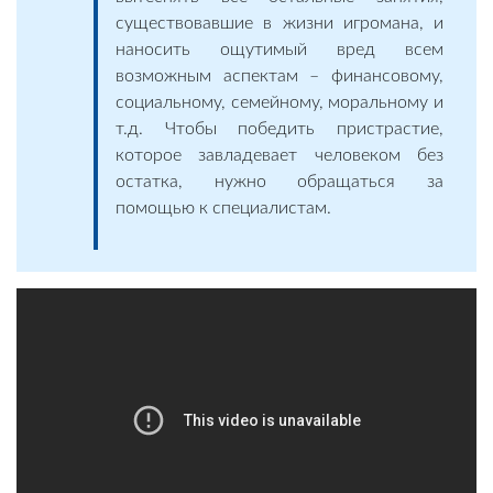
существовавшие в жизни игромана, и
наносить ощутимый вред всем
возможным аспектам – финансовому,
социальному, семейному, моральному и
т.д. Чтобы победить пристрастие,
которое завладевает человеком без
остатка, нужно обращаться за
помощью к специалистам.