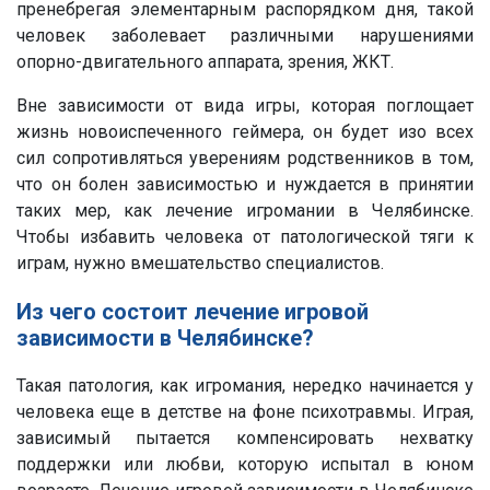
пренебрегая элементарным распорядком дня, такой
человек заболевает различными нарушениями
опорно-двигательного аппарата, зрения, ЖКТ.
Вне зависимости от вида игры, которая поглощает
жизнь новоиспеченного геймера, он будет изо всех
сил сопротивляться уверениям родственников в том,
что он болен зависимостью и нуждается в принятии
таких мер, как лечение игромании в Челябинске.
Чтобы избавить человека от патологической тяги к
играм, нужно вмешательство специалистов.
Из чего состоит лечение игровой
зависимости в Челябинске?
Такая патология, как игромания, нередко начинается у
человека еще в детстве на фоне психотравмы. Играя,
зависимый пытается компенсировать нехватку
поддержки или любви, которую испытал в юном