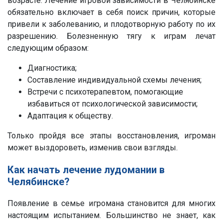
возрасте. Лечение игровой зависимости в Челябинске
обязательно включает в себя поиск причин, которые
привели к заболеванию, и плодотворную работу по их
разрешению. Болезненную тягу к играм лечат
следующим образом:
Диагностика;
Составление индивидуальной схемы лечения;
Встречи с психотерапевтом, помогающие
избавиться от психологической зависимости;
Адаптация к обществу.
Только пройдя все этапы восстановления, игроман
может выздороветь, изменив свои взгляды.
Как начать лечение лудомании в
Челябинске?
Появление в семье игромана становится для многих
настоящим испытанием. Большинство не знает, как