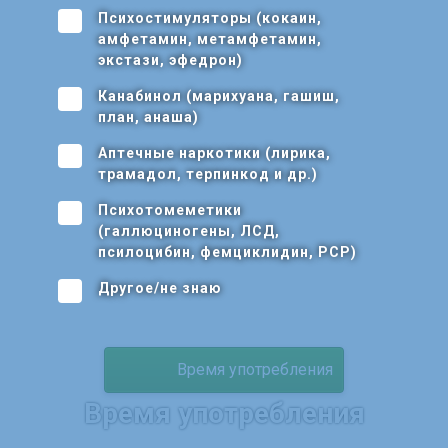
Психостимуляторы (кокаин,
амфетамин, метамфетамин,
экстази, эфедрон)
Канабинол (марихуана, гашиш,
план, анаша)
Аптечные наркотики (лирика,
трамадол, терпинкод и др.)
Психотомеметики
(галлюциногены, ЛСД,
псилоцибин, фемциклидин, РСР)
Другое/не знаю
Время употребления
Время употребления