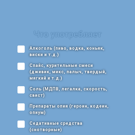
Что употребляет
Алкоголь (пиво, водка, коньяк,
виски и т.д.)
Спайс, курительные смеси
(дживик, микс, палыч, твердый,
мягкий и т.д.)
Соль (МДПВ, легалка, скорость,
свист)
Препараты опия (героин, кодеин,
опиум)
Седативные средства
(снотворные)