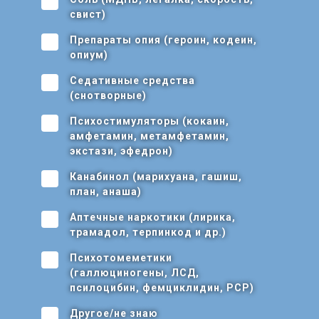
свист)
Препараты опия (героин, кодеин,
опиум)
Седативные средства
(снотворные)
Психостимуляторы (кокаин,
амфетамин, метамфетамин,
экстази, эфедрон)
Канабинол (марихуана, гашиш,
план, анаша)
Аптечные наркотики (лирика,
трамадол, терпинкод и др.)
Психотомеметики
(галлюциногены, ЛСД,
псилоцибин, фемциклидин, РСР)
Другое/не знаю