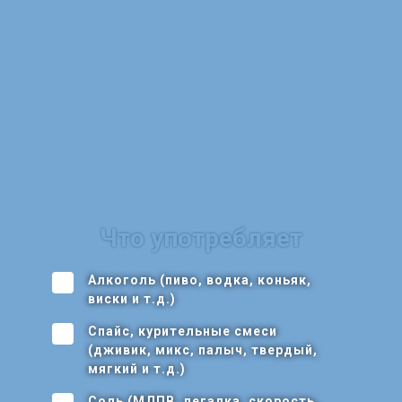
Что употребляет
Алкоголь (пиво, водка, коньяк,
виски и т.д.)
Спайс, курительные смеси
(дживик, микс, палыч, твердый,
мягкий и т.д.)
Соль (МДПВ, легалка, скорость,