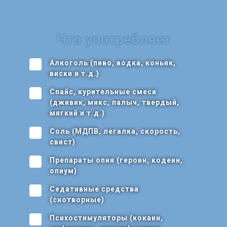
Что употребляет
Алкоголь (пиво, водка, коньяк,
виски и т.д.)
Спайс, курительные смеси
(дживик, микс, палыч, твердый,
мягкий и т.д.)
Соль (МДПВ, легалка, скорость,
свист)
Препараты опия (героин, кодеин,
опиум)
Седативные средства
(снотворные)
Психостимуляторы (кокаин,