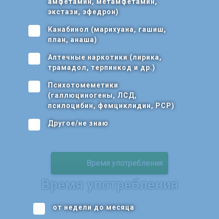
амфетамин, метамфетамин,
экстази, эфедрон)
Канабинол (марихуана, гашиш,
план, анаша)
Аптечные наркотики (лирика,
трамадол, терпинкод и др.)
Психотомеметики
(галлюциногены, ЛСД,
псилоцибин, фемциклидин, РСР)
Другое/не знаю
Время употребления
Время употребления
от недели до месяца