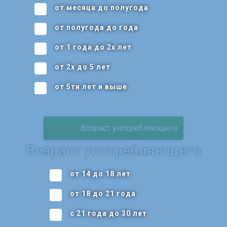
от месяца до полугода
от полугода до года
от 1 года до 2х лет
от 2х до 5 лет
от 5ти лет и выше
Возраст употребляющего
Возраст употребляющего
от 14 до 18 лет
от 18 до 21 года
с 21 года до 30 лет