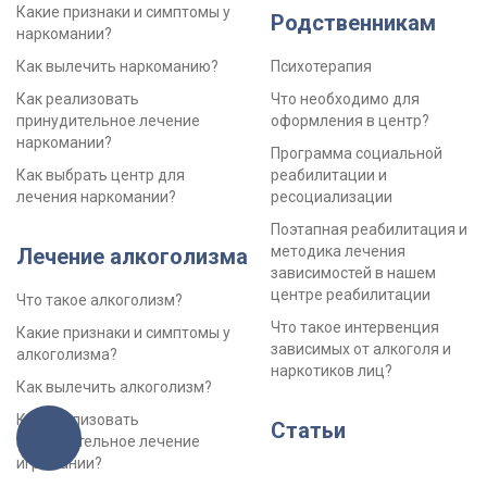
Какие признаки и симптомы у
Родственникам
наркомании?
Как вылечить наркоманию?
Психотерапия
Как реализовать
Что необходимо для
принудительное лечение
оформления в центр?
наркомании?
Программа социальной
Как выбрать центр для
реабилитации и
лечения наркомании?
ресоциализации
Поэтапная реабилитация и
методика лечения
Лечение алкоголизма
зависимостей в нашем
центре реабилитации
Что такое алкоголизм?
Что такое интервенция
Какие признаки и симптомы у
зависимых от алкоголя и
алкоголизма?
наркотиков лиц?
Как вылечить алкоголизм?
Как реализовать
Статьи
принудительное лечение
игромании?