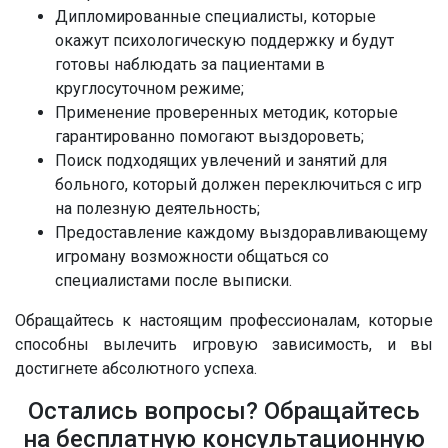
Дипломированные специалисты, которые
окажут психологическую поддержку и будут
готовы наблюдать за пациентами в
круглосуточном режиме;
Применение проверенных методик, которые
гарантированно помогают выздороветь;
Поиск подходящих увлечений и занятий для
больного, который должен переключиться с игр
на полезную деятельность;
Предоставление каждому выздоравливающему
игроману возможности общаться со
специалистами после выписки.
Обращайтесь к настоящим профессионалам, которые
способны вылечить игровую зависимость, и вы
достигнете абсолютного успеха.
Остались вопросы? Обращайтесь
на бесплатную консультационную