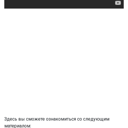
Здесь вы сможете ознакомиться со следующим
материалом: