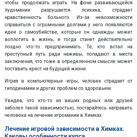
чтобы продолжать играть. На фоне развивающейся
лудомании разрушается психика, страдает
нравственность больного. Из-за невозможности
справиться с огромными долгами у него появляются
идеи о самоубийстве, которые он однажды может
воплотить в жизнь, и тогда станет действительно
поздно что-то предпринимать. Те, кто встал на
преступный путь ради наживы, попадают в места
заключения, что тоже в определенном смысле может
поставить крест на будущей жизни.
Играя в компьютерные игры, человек страдает от
гиподинамии и других проблем со здоровьем.
Увидев, что кто-то из ваших родных или друзей
заболел такой зависимостью, постарайтесь направить
человека на лечение игромании в Химках.
Лечение игровой зависимости в Химках.
Каковы особенности курса