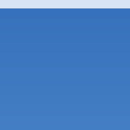
Экспресс программа по лечению и