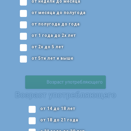
от недели до месяца
от месяца до полугода
от полугода до года
от 1 года до 2х лет
от 2х до 5 лет
от 5ти лет и выше
Возраст употребляющего
Возраст употребляющего
от 14 до 18 лет
от 18 до 21 года