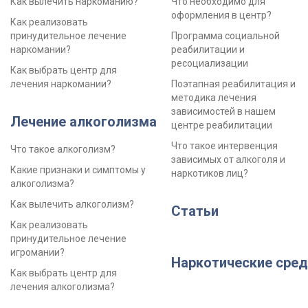
Как вылечить наркоманию?
Что необходимо для
оформления в центр?
Как реализовать
принудительное лечение
Программа социальной
наркомании?
реабилитации и
ресоциализации
Как выбрать центр для
лечения наркомании?
Поэтапная реабилитация и
методика лечения
зависимостей в нашем
Лечение алкоголизма
центре реабилитации
Что такое интервенция
Что такое алкоголизм?
зависимых от алкоголя и
Какие признаки и симптомы у
наркотиков лиц?
алкоголизма?
Как вылечить алкоголизм?
Статьи
Как реализовать
принудительное лечение
игромании?
Наркотические сред
Как выбрать центр для
лечения алкоголизма?