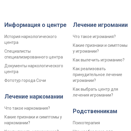
Информация о центре
Лечение игромании
История наркологического
Что такое игромания?
центра
Какие признаки и симптомы
Специалисты
у игромании?
специализированного центра
Как вылечить игроманию?
Документы наркологического
Как реализовать
центра
принудительное лечение
Фототур города Сочи
игромании?
Как выбрать центр для
лечения игромании?
Лечение наркомании
Что такое наркомания?
Родственникам
Какие признаки и симптомы у
наркомании?
Психотерапия