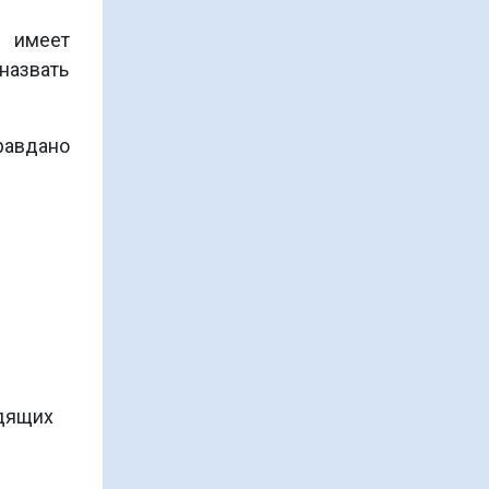
 имеет
назвать
равдано
Экспресс-программа по
профилактике и
предотвращению срыва
одящих
1.
Определение срыва в
процессе выздоровлени