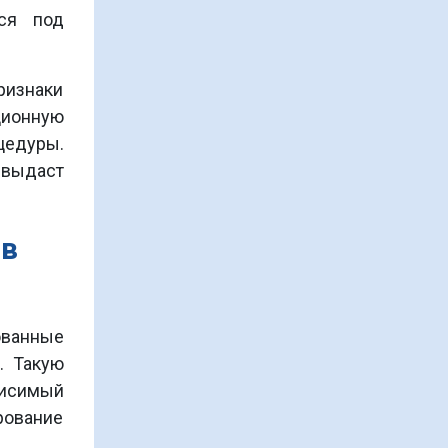
реабилитации зависимых
ься под
1.
Терапевтическая среда
ризнаки
2.
ционную
Самоанализ в процессе
цедуры.
лечения
 выдаст
3.
Личностный самоанализ 
рамках транзактного анали
 в
4.
Тип химической зависимос
ованные
4.1.
Цикличное развитие
. Такую
зависимости химическог
висимый
типа
рование
План полного излечения за предела