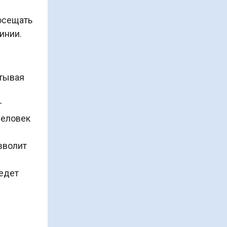
РЦ
осещать
Стоимость курса 240 0
инии.
рублей
итывая
т
человек
зволит
ведет