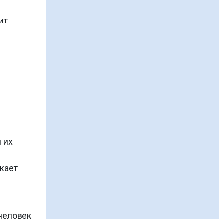
2.
Движущие силы
ит
выздоровления
3.
Механизм установления
жизненного равновесия
4.
Анализ срывного процесс
5.
Долгосрочный план
 их
трезвости
Стоимость курса 240 0
жает
рублей
человек