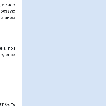
 в ходе
трезвую
йствием
ана при
ведение
Базовый курс лечения и
ет быть