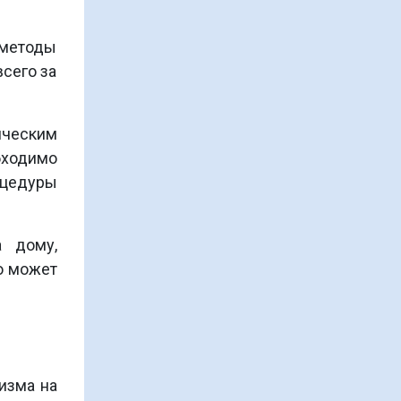
 методы
сего за
ическим
бходимо
оцедуры
Экспресс программа по
лечению и реабилитации
зависимых
а дому,
1.
то может
Концепция
реабилитационного центр
2.
Анализ своего состояния 
мотивация
изма на