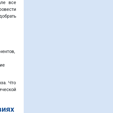
але все
3.
Болезнь - Выздоровлени
овести
добрать
4.
Отрицание
5.
Теория личности
Стоимость курса 80 00
нентов,
рублей
ние
за. Что
ической
виях