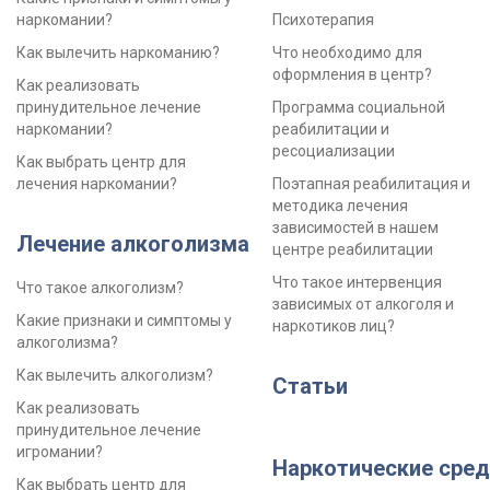
наркомании?
Психотерапия
Как вылечить наркоманию?
Что необходимо для
оформления в центр?
Как реализовать
принудительное лечение
Программа социальной
наркомании?
реабилитации и
ресоциализации
Как выбрать центр для
лечения наркомании?
Поэтапная реабилитация и
методика лечения
зависимостей в нашем
Лечение алкоголизма
центре реабилитации
Что такое интервенция
Что такое алкоголизм?
зависимых от алкоголя и
Какие признаки и симптомы у
наркотиков лиц?
алкоголизма?
Как вылечить алкоголизм?
Статьи
Как реализовать
принудительное лечение
игромании?
Наркотические сред
Как выбрать центр для