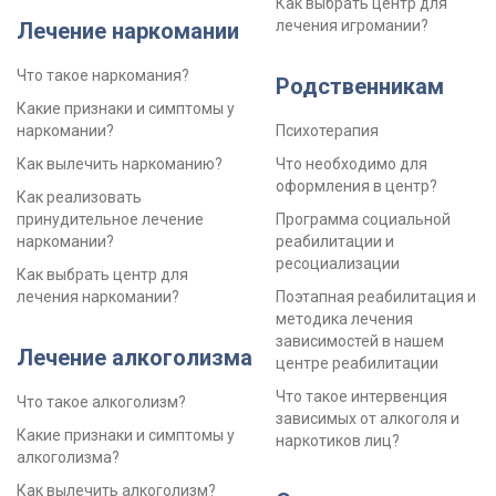
Как выбрать центр для
лечения игромании?
Лечение наркомании
Что такое наркомания?
Родственникам
Какие признаки и симптомы у
наркомании?
Психотерапия
Как вылечить наркоманию?
Что необходимо для
оформления в центр?
Как реализовать
принудительное лечение
Программа социальной
наркомании?
реабилитации и
ресоциализации
Как выбрать центр для
лечения наркомании?
Поэтапная реабилитация и
методика лечения
зависимостей в нашем
Лечение алкоголизма
центре реабилитации
Что такое интервенция
Что такое алкоголизм?
зависимых от алкоголя и
Какие признаки и симптомы у
наркотиков лиц?
алкоголизма?
Как вылечить алкоголизм?